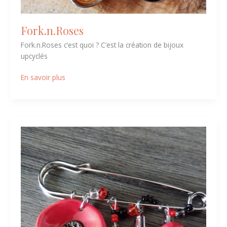
Fork.n.Roses
Fork.n.Roses c’est quoi ? C’est la création de bijoux
upcyclés
En savoir plus
Julie
and
Co
Créations