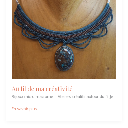
créativité
Au fil de ma créativité
Bijoux micro macramé – Ateliers créatifs autour du fil Je
En savoir plus