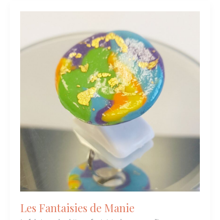
Les
Fantaisies
de
Manie
Les Fantaisies de Manie