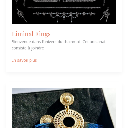
Liminal Rings
Bienvenue dans l’univers du chainmail !Cet artisanat
consiste à joindre
En savoir plus
Lulu
les
belles
oreilles