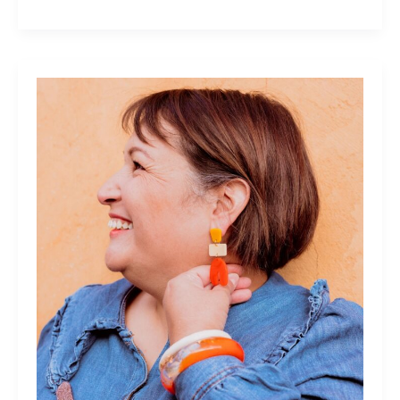
La
Fée
Bobinette