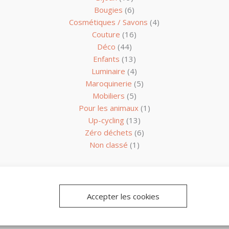
Bougies
(6)
Cosmétiques / Savons
(4)
Couture
(16)
Déco
(44)
Enfants
(13)
Luminaire
(4)
Maroquinerie
(5)
Mobiliers
(5)
Pour les animaux
(1)
Up-cycling
(13)
Zéro déchets
(6)
Non classé
(1)
26 Les Créateurs de Vendée -
Mentions légales
- Conception
Bou
Accepter les cookies