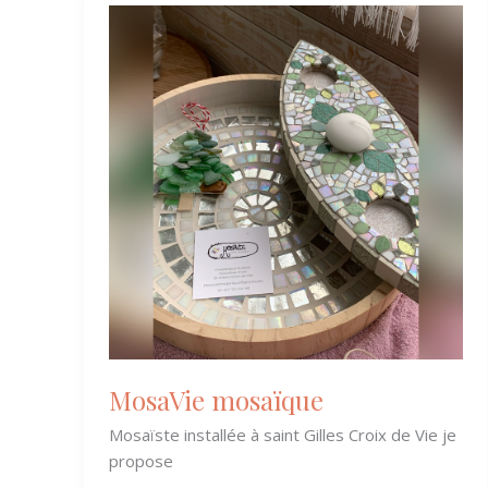
MosaVie
mosaïque
MosaVie mosaïque
Mosaïste installée à saint Gilles Croix de Vie je
propose