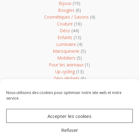
Bijoux
(19)
Bougies
(6)
Cosmétiques / Savons
(4)
Couture
(16)
Déco
(44)
Enfants
(13)
Luminaire
(4)
Maroquinerie
(5)
Mobiliers
(5)
Pour les animaux
(1)
Up-cycling
(13)
Zéro déchets
(6)
Non classé
(1)
Nous utilisons des cookies pour optimiser notre site web et notre
service.
Accepter les cookies
Refuser
Copyright © 2026 Les Créateurs de Vendée -
Mentions légales
-
Conception
Boule de Campagne