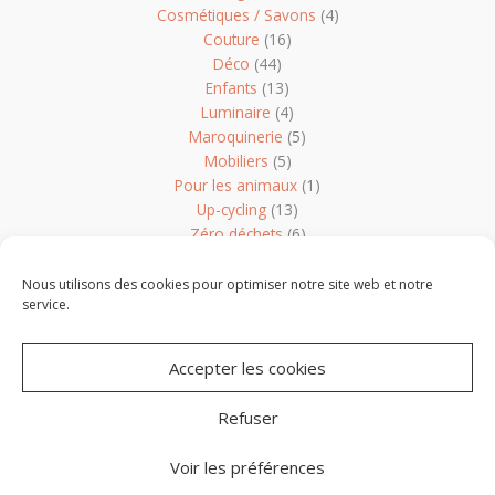
Cosmétiques / Savons
(4)
Couture
(16)
Déco
(44)
Enfants
(13)
Luminaire
(4)
Maroquinerie
(5)
Mobiliers
(5)
Pour les animaux
(1)
Up-cycling
(13)
Zéro déchets
(6)
Non classé
(1)
Nous utilisons des cookies pour optimiser notre site web et notre
service.
Accepter les cookies
Refuser
Copyright © 2026 Les Créateurs de Vendée -
Mentions légales
-
Conception
Boule de Campagne
Voir les préférences