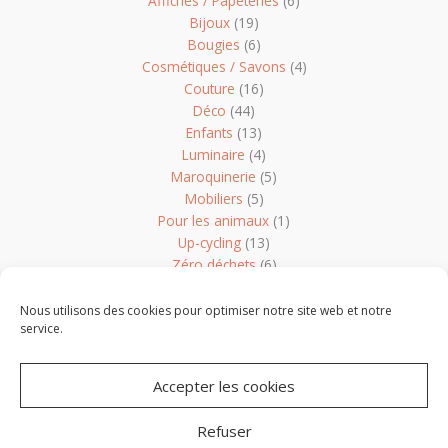
Affiches / Papeteries
(6)
Bijoux
(19)
Bougies
(6)
Cosmétiques / Savons
(4)
Couture
(16)
Déco
(44)
Enfants
(13)
Luminaire
(4)
Maroquinerie
(5)
Mobiliers
(5)
Pour les animaux
(1)
Up-cycling
(13)
Zéro déchets
(6)
Non classé
(1)
Nous utilisons des cookies pour optimiser notre site web et notre
service.
Accepter les cookies
Refuser
Copyright © 2026 Les Créateurs de Vendée -
Mentions légales
-